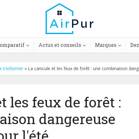
comparatif
Actus et conseils
Marques
Dem
x s'informer
»
La canicule et les feux de forêt : une combinaison dang
t les feux de forêt :
aison dangereuse
our l'été