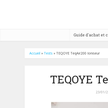
Guide d'achat et 
Accueil
»
Tests
»
TEQOYE TeqAir200 Ioniseur
TEQOYE Teq
23/01/2