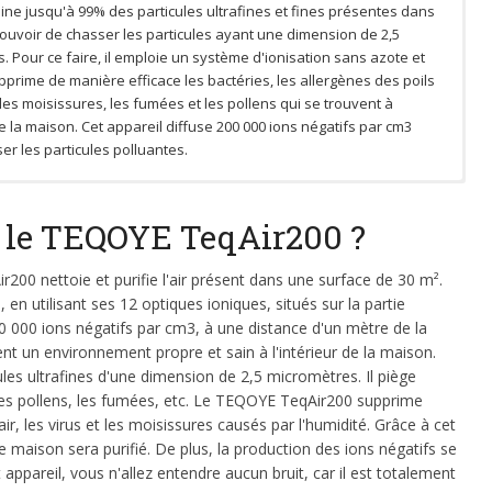
mine jusqu'à 99% des particules ultrafines et fines présentes dans
le pouvoir de chasser les particules ayant une dimension de 2,5
. Pour ce faire, il emploie un système d'ionisation sans azote et
upprime de manière efficace les bactéries, les allergènes des poils
les moisissures, les fumées et les pollens qui se trouvent à
de la maison. Cet appareil diffuse 200 000 ions négatifs par cm3
ser les particules polluantes.
ande efficacité, Le TEQOYE TeqAir200 doit également sa grande
z du mal à dormir en raison de la pollution de l'air dans votre
eqAir200 peut couvrir une surface maximale de 30 m². Concernant
son côté pratique. Ce modèle ne requiert aucun entretien.
tez pour le TEQOYE TeqAir200. Totalement silencieux, il élimine en
, elle est de 28 x 8 x 7 cm. Ce produit est robuste, rigide et
le TEQOYE TeqAir200 ?
 possède pas de filtre, vous n'allez pas remplacer de filtre. De
 particules polluantes dans votre maison, pour que vous trouviez
De plus, grâce à son poids de 980 grammes, vous pouvez
 aucun élément lavable. De ce fait, l'utilisateur ne serait pas obligé
meil. Le niveau sonore du TEQOYE TeqAir200 est de 0 dB.
e transporter d'un endroit à un autre. Ainsi, toutes les pièces de la
200 nettoie et purifie l'air présent dans une surface de 30 m².
nir. Il suffit de le brancher et de profiter d'un air sain et propre.
la consommation énergétique de cet appareil, elle est très faible.
ent profiter des avantages offerts par ce produit.
e, en utilisant ses 12 optiques ioniques, situés sur la partie
vec sa puissance de 1,5 watt, vous allez uniquement débourser 3 €
200 000 ions négatifs par cm3, à une distance d'un mètre de la
r son usage.
nt un environnement propre et sain à l'intérieur de la maison.
cules ultrafines d'une dimension de 2,5 micromètres. Il piège
les pollens, les fumées, etc. Le TEQOYE TeqAir200 supprime
r, les virus et les moisissures causés par l'humidité. Grâce à cet
re maison sera purifié. De plus, la production des ions négatifs se
et appareil, vous n'allez entendre aucun bruit, car il est totalement