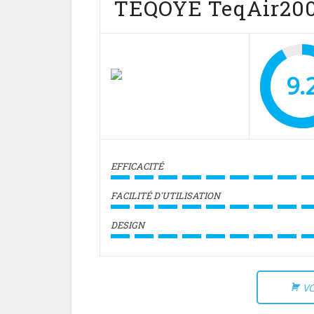
TEQOYE TeqAir200
9.
EFFICACITÉ
FACILITÉ D'UTILISATION
DESIGN
VO