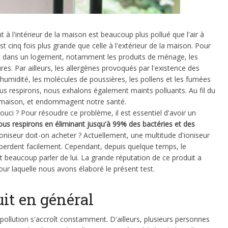
t à l'intérieur de la maison est beaucoup plus pollué que l'air à
est cinq fois plus grande que celle à l'extérieur de la maison. Pour
nt dans un logement, notamment les produits de ménage, les
res. Par ailleurs, les allergènes provoqués par l'existence des
umidité, les molécules de poussières, les pollens et les fumées
ous respirons, nous exhalons également maints polluants. Au fil du
e maison, et endommagent notre santé.
ouci ? Pour résoudre ce problème, il est essentiel d'avoir un
 nous respirons en éliminant jusqu'à 99% des bactéries et des
'ioniseur doit-on acheter ? Actuellement, une multitude d'ioniseur
e perdent facilement. Cependant, depuis quelque temps, le
eaucoup parler de lui. La grande réputation de ce produit a
n pour laquelle nous avons élaboré le présent test.
it en général
 pollution s'accroît constamment. D'ailleurs, plusieurs personnes