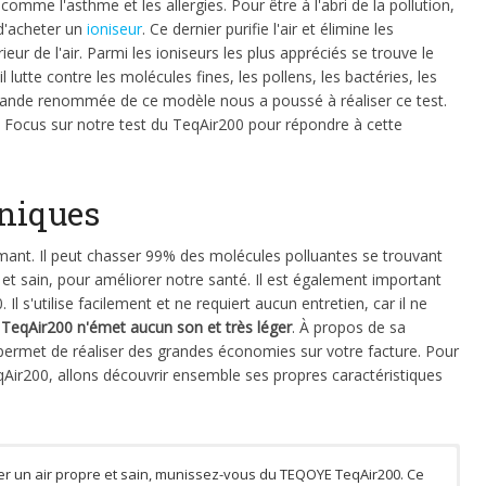
mme l'asthme et les allergies. Pour être à l'abri de la pollution,
 d'acheter un
ioniseur
. Ce dernier purifie l'air et élimine les
rieur de l'air. Parmi les ioniseurs les plus appréciés se trouve le
utte contre les molécules fines, les pollens, les bactéries, les
grande renommée de ce modèle nous a poussé à réaliser ce test.
 ? Focus sur notre test du TeqAir200 pour répondre à cette
hniques
rmant. Il peut chasser 99% des molécules polluantes se trouvant
pur et sain, pour améliorer notre santé. Il est également important
 s'utilise facilement et ne requiert aucun entretien, car il ne
eqAir200 n'émet aucun son et très léger
. À propos de sa
ermet de réaliser des grandes économies sur votre facture. Pour
qAir200, allons découvrir ensemble ses propres caractéristiques
er un air propre et sain, munissez-vous du TEQOYE TeqAir200. Ce