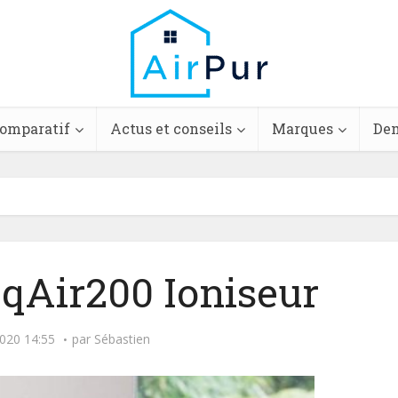
comparatif
Actus et conseils
Marques
Dem
Air200 Ioniseur
020 14:55
par
Sébastien