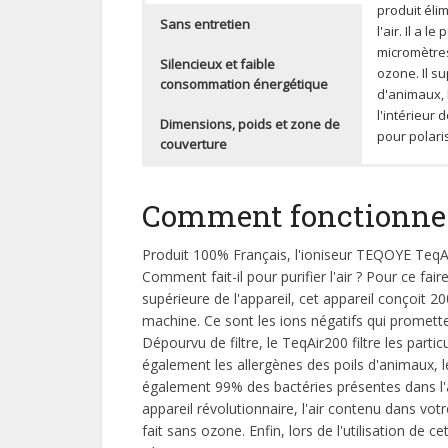
produit éli
Sans entretien
l'air. Il a 
micromètres
Silencieux et faible
ozone. Il s
consommation énergétique
d'animaux, 
l'intérieur 
Dimensions, poids et zone de
pour polari
couverture
Outre sa gr
Si vous ave
Le TEQOYE T
renommée à 
chambre, op
sa dimension
Comment fonctionne 
Comme il ne
douceur les
compacte. 
plus, il n'a
un doux som
facilement l
Produit 100% Français, l'ioniseur TEQOYE TeqAir
de l'entrete
Concernant 
maison peuv
Comment fait-il pour purifier l'air ? Pour ce fair
En effet, a
supérieure de l'appareil, cet appareil conçoit 
par an pou
machine. Ce sont les ions négatifs qui promette
Dépourvu de filtre, le TeqAir200 filtre les parti
également les allergènes des poils d'animaux, 
également 99% des bactéries présentes dans l'ai
appareil révolutionnaire, l'air contenu dans vot
fait sans ozone. Enfin, lors de l'utilisation de c