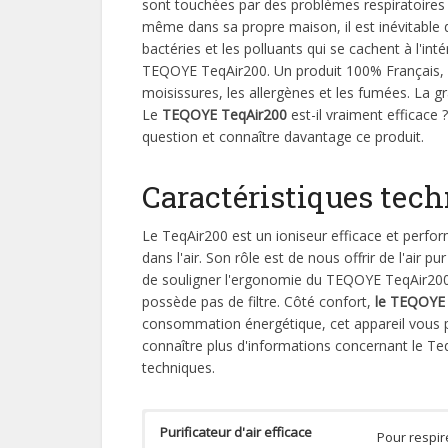
sont touchées par des problèmes respiratoires co
même dans sa propre maison, il est inévitable
bactéries et les polluants qui se cachent à l'inté
TEQOYE TeqAir200. Un produit 100% Français, il l
moisissures, les allergènes et les fumées. La 
Le
TEQOYE TeqAir200
est-il vraiment efficace
question et connaître davantage ce produit.
Caractéristiques tec
Le TeqAir200 est un ioniseur efficace et perfo
dans l'air. Son rôle est de nous offrir de l'air 
de souligner l'ergonomie du TEQOYE TeqAir200. Il
possède pas de filtre. Côté confort,
le TEQOYE T
consommation énergétique, cet appareil vous p
connaître plus d'informations concernant le Te
techniques.
Purificateur d'air efficace
Pour respir