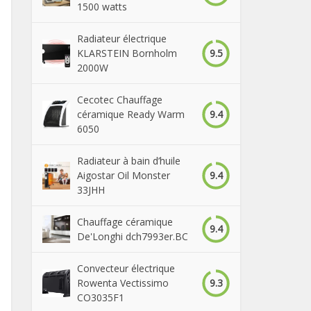
1500 watts
Radiateur électrique
9.5
KLARSTEIN Bornholm
2000W
Cecotec Chauffage
9.4
céramique Ready Warm
6050
Radiateur à bain d’huile
9.4
Aigostar Oil Monster
33JHH
Chauffage céramique
9.4
De'Longhi dch7993er.BC
Convecteur électrique
9.3
Rowenta Vectissimo
CO3035F1