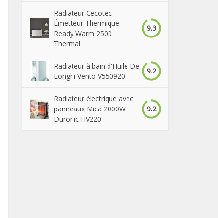
Radiateur Cecotec
Émetteur Thermique
9.3
Ready Warm 2500
Thermal
Radiateur à bain d'Huile De
9.2
Longhi Vento V550920
Radiateur électrique avec
9.2
panneaux Mica 2000W
Duronic HV220