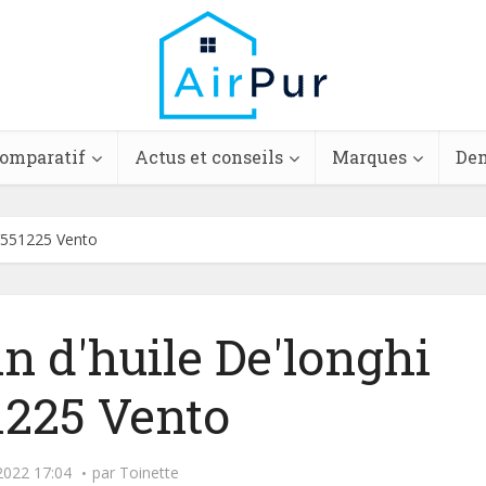
comparatif
Actus et conseils
Marques
Dem
 V551225 Vento
n d'huile De'longhi
1225 Vento
2022 17:04
par
Toinette