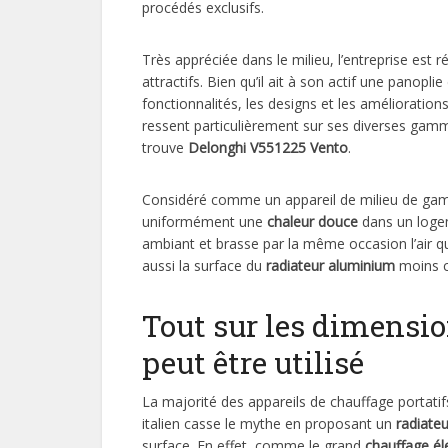
procédés exclusifs.
Très appréciée dans le milieu, l’entreprise est r
attractifs. Bien qu’il ait à son actif une panopli
fonctionnalités, les designs et les amélioration
ressent particulièrement sur ses diverses gam
trouve
Delonghi V551225 Vento
.
Considéré comme un appareil de milieu de gamm
uniformément une
chaleur douce
dans un logem
ambiant et brasse par la même occasion l’air qui
aussi la surface du
radiateur aluminium
moins c
Tout sur les dimension
peut être utilisé
La majorité des appareils de chauffage portatif
italien casse le mythe en proposant un
radiateu
surface. En effet, comme le grand
chauffage él