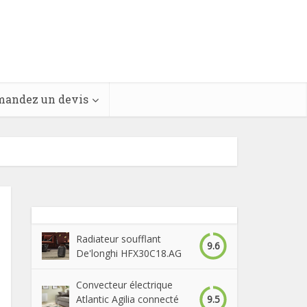
andez un devis
Radiateur soufflant
9.6
De'longhi HFX30C18.AG
Convecteur électrique
9.5
Atlantic Agilia connecté