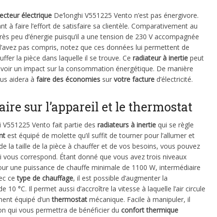
ecteur électrique
De’longhi V551225 Vento n’est pas énergivore.
cant à faire l’effort de satisfaire sa clientèle. Comparativement au
ès peu d’énergie puisqu’il a une tension de 230 V accompagnée
l’avez pas compris, notez que ces données lui permettent de
ffer la pièce dans laquelle il se trouve. Ce
radiateur à inertie
peut
 avoir un impact sur la consommation énergétique. De manière
us aidera à
faire des économies
sur
votre facture
d’électricité.
aire sur l’appareil et le thermostat
 V551225 Vento fait partie des
radiateurs à inertie
qui se règle
nt
est équipé de molette qu’il suffit de tourner pour l’allumer et
de la taille de la pièce à chauffer et de vos besoins, vous pouvez
ui vous correspond. Étant donné que vous avez trois niveaux
 pour une puissance de chauffe minimale de 1100 W, intermédiaire
vec ce
type de chauffage
, il est possible d’augmenter la
 10 °C. Il permet aussi d’accroître la vitesse à laquelle l’air circule
ment équipé d’un
thermostat
mécanique. Facile à manipuler, il
on qui vous permettra de bénéficier du
confort thermique