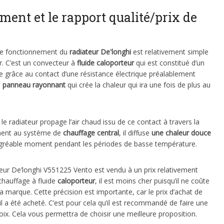
ment et le rapport qualité/prix de
 de fonctionnement du
radiateur De'longhi
est relativement simple
ir. C’est un convecteur à
fluide caloporteur
qui est constitué d’un
ne grâce au contact d’une résistance électrique préalablement
n
panneau rayonnant
qui crée la chaleur qui ira une fois de plus au
, le radiateur propage l’air chaud issu de ce contact à travers la
lément au système de
chauffage central
, il diffuse
une chaleur douce
agréable moment pendant les périodes de basse température.
iateur De’longhi V551225 Vento est vendu à un prix relativement
hauffage à fluide
caloporteur
, il est moins cher puisqu’il ne coûte
a marque. Cette précision est importante, car le prix d’achat de
 il a été acheté. C’est pour cela qu’il est recommandé de faire une
ix. Cela vous permettra de choisir une meilleure proposition.