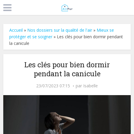
Accueil
»
Nos dossiers sur la qualité de l'air
»
Mieux se
protéger et se soigner
»
Les clés pour bien dormir pendant
la canicule
Les clés pour bien dormir
pendant la canicule
23/07/2023 07:15
par
Isabelle