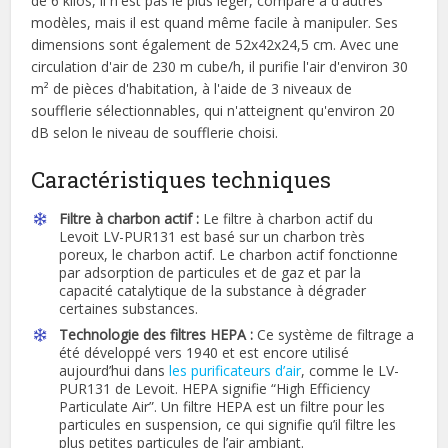
de 6 kilos, il n'est pas le plus léger, comparé à d'autres
modèles, mais il est quand même facile à manipuler. Ses
dimensions sont également de 52x42x24,5 cm. Avec une
circulation d'air de 230 m cube/h, il purifie l'air d'environ 30
m² de pièces d'habitation, à l'aide de 3 niveaux de
soufflerie sélectionnables, qui n'atteignent qu'environ 20
dB selon le niveau de soufflerie choisi.
Caractéristiques techniques
Filtre à charbon actif :
Le filtre à charbon actif du
Levoit LV-PUR131 est basé sur un charbon très
poreux, le charbon actif. Le charbon actif fonctionne
par adsorption de particules et de gaz et par la
capacité catalytique de la substance à dégrader
certaines substances.
Technologie des filtres HEPA :
Ce système de filtrage a
été développé vers 1940 et est encore utilisé
aujourd’hui dans
les purificateurs d’air
, comme le LV-
PUR131 de Levoit. HEPA signifie “High Efficiency
Particulate Air”. Un filtre HEPA est un filtre pour les
particules en suspension, ce qui signifie qu’il filtre les
plus petites particules de l’air ambiant.