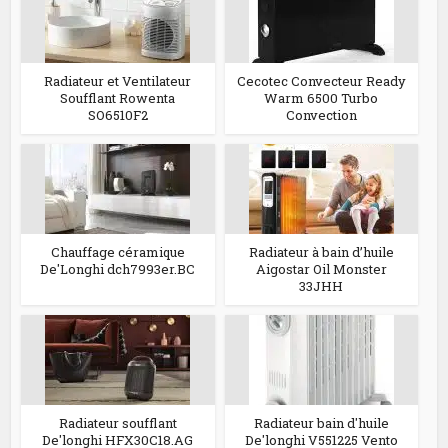
Radiateur et Ventilateur
Cecotec Convecteur Ready
Soufflant Rowenta
Warm 6500 Turbo
SO6510F2
Convection
Chauffage céramique
Radiateur à bain d’huile
De'Longhi dch7993er.BC
Aigostar Oil Monster
33JHH
Radiateur soufflant
Radiateur bain d'huile
De'longhi HFX30C18.AG
De'longhi V551225 Vento