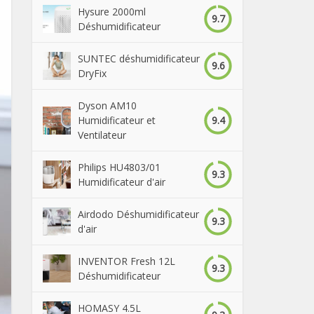
Hysure 2000ml
9.7
Déshumidificateur
SUNTEC déshumidificateur
9.6
DryFix
Dyson AM10
9.4
Humidificateur et
Ventilateur
Philips HU4803/01
9.3
Humidificateur d'air
Airdodo Déshumidificateur
9.3
d'air
INVENTOR Fresh 12L
9.3
Déshumidificateur
HOMASY 4.5L