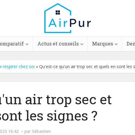
comparatif
Actus et conseils
Marques
Dem
 respirer chez soi
»
Qu'est-ce qu'un air trop sec et quels en sont les 
'un air trop sec et
ont les signes ?
023 16:42
par
Sébastien